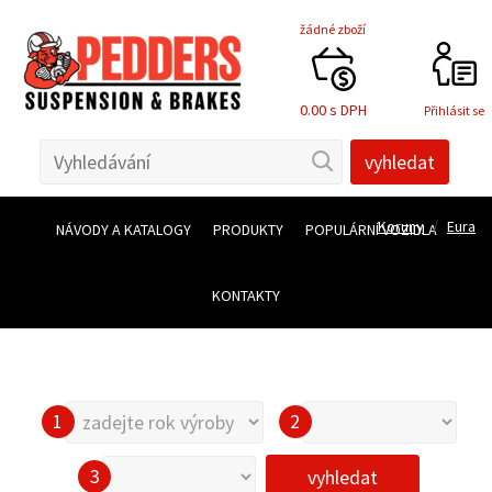
žádné zboží
0.00
s DPH
Přihlásit se
Koruny
/
Eura
NÁVODY A KATALOGY
PRODUKTY
POPULÁRNÍ VOZIDLA
KONTAKTY
vyhledat